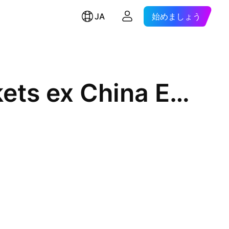
JA
始めましょう
iShares MSCI Emerging Markets ex China ETF