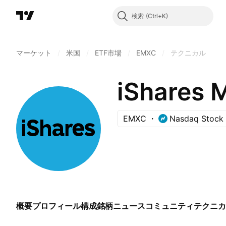
検索
マーケット
/
米国
/
ETF市場
/
EMXC
/
テクニカル
EMXC
Nasdaq Stock
概要
プロフィール
構成銘柄
ニュース
コミュニティ
テクニカ