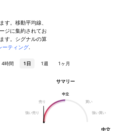
ます。移動平均線、
ージに集約されてお
ます。シグナルの算
レーティング
.
4時間
1日
1週
1ヶ月
サマリー
中立
売り
買い
強い売り
強い買い
中立