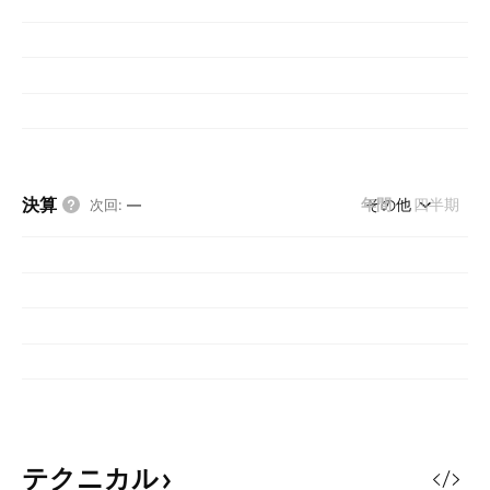
決算
年間
その他
四半期
次回
:
—
テクニカル