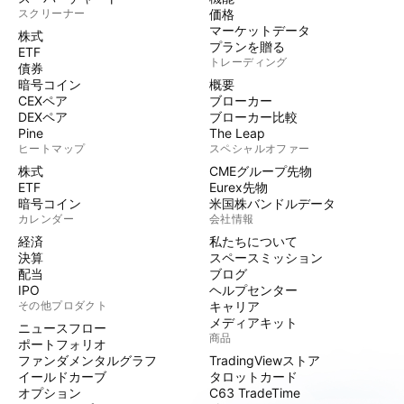
スクリーナー
価格
マーケットデータ
株式
プランを贈る
ETF
トレーディング
債券
暗号コイン
概要
CEXペア
ブローカー
DEXペア
ブローカー比較
Pine
The Leap
ヒートマップ
スペシャルオファー
株式
CMEグループ先物
ETF
Eurex先物
暗号コイン
米国株バンドルデータ
カレンダー
会社情報
経済
私たちについて
決算
スペースミッション
配当
ブログ
IPO
ヘルプセンター
その他プロダクト
キャリア
メディアキット
ニュースフロー
商品
ポートフォリオ
ファンダメンタルグラフ
TradingViewストア
イールドカーブ
タロットカード
オプション
C63 TradeTime