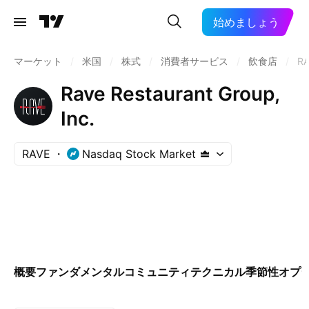
始めましょう
マーケット
/
米国
/
株式
/
消費者サービス
/
飲食店
/
RA
Rave Restaurant Group,
Inc.
RAVE
Nasdaq Stock Market
概要
ファンダメンタル
コミュニティ
テクニカル
季節性
オプ