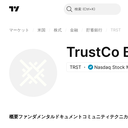
検索
マーケット
/
米国
/
株式
/
金融
/
貯蓄銀行
/
TRST
TrustCo 
TRST
Nasdaq Stock 
概要
ファンダメンタル
ドキュメント
コミュニティ
テクニカ