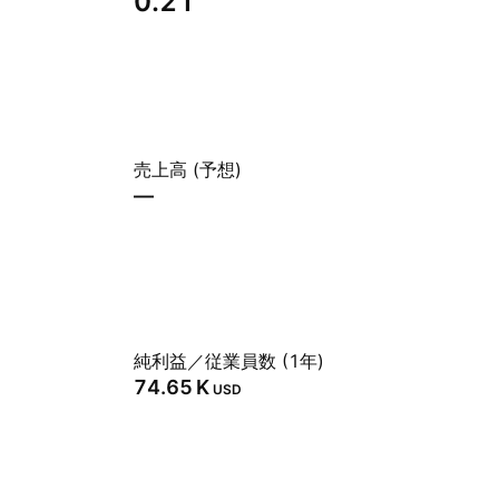
0.21
売上高 (予想)
—
純利益／従業員数 (1年)
‪74.65 K‬
USD