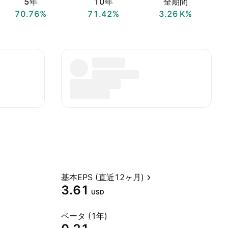
5年
10年
全期間
70.76%
71.42%
‪3.26 K‬%
基本EPS (直近12ヶ月)
3.61
USD
ベータ (1年)