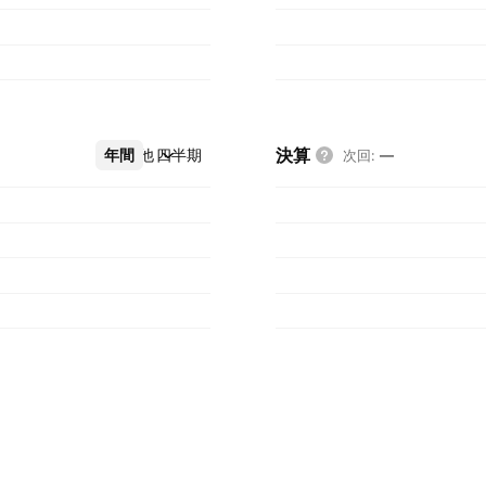
決算
年間
その他
四半期
次回
:
—