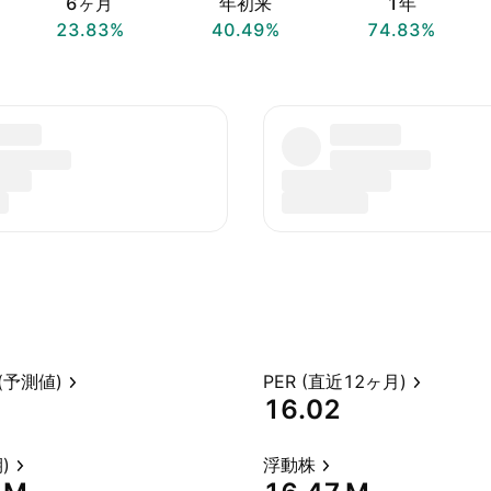
6ヶ月
年初来
1年
23.83%
40.49%
74.83%
(予測値)
PER (直近12ヶ月)
16.02
)
浮動株