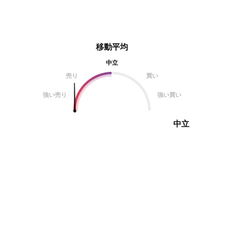
移動平均
中立
売り
買い
強い売り
強い買い
中立