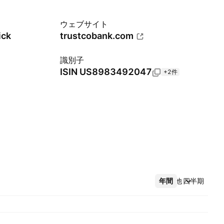
ウェブサイト
ick
trustcobank.com
識別子
ISIN
US8983492047
+2件
年間
その他
四半期