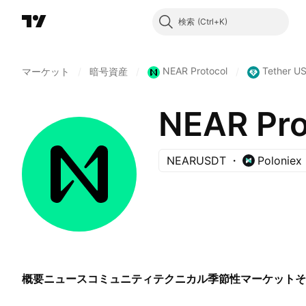
検索
NEAR Protocol
Tether U
マーケット
/
暗号資産
/
/
NEAR Pro
NEARUSDT
Poloniex
概要
ニュース
コミュニティ
テクニカル
季節性
マーケット
そ