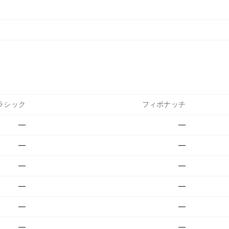
ラシック
フィボナッチ
—
—
—
—
—
—
—
—
—
—
—
—