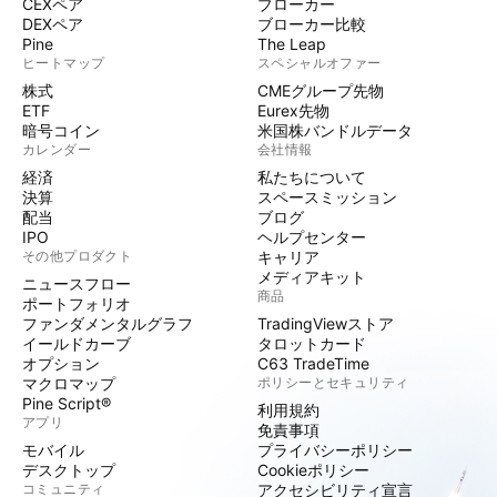
CEXペア
ブローカー
DEXペア
ブローカー比較
Pine
The Leap
ヒートマップ
スペシャルオファー
株式
CMEグループ先物
ETF
Eurex先物
暗号コイン
米国株バンドルデータ
カレンダー
会社情報
経済
私たちについて
決算
スペースミッション
配当
ブログ
IPO
ヘルプセンター
その他プロダクト
キャリア
メディアキット
ニュースフロー
商品
ポートフォリオ
ファンダメンタルグラフ
TradingViewストア
イールドカーブ
タロットカード
オプション
C63 TradeTime
マクロマップ
ポリシーとセキュリティ
Pine Script®
利用規約
アプリ
免責事項
モバイル
プライバシーポリシー
デスクトップ
Cookieポリシー
コミュニティ
アクセシビリティ宣言