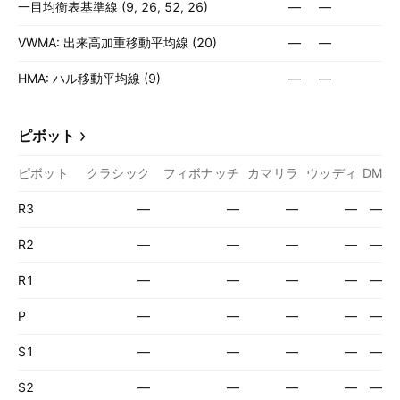
一目均衡表基準線 (9, 26, 52, 26)
—
—
VWMA: 出来高加重移動平均線 (20)
—
—
HMA: ハル移動平均線 (9)
—
—
ピボット
ピボット
クラシック
フィボナッチ
カマリラ
ウッディ
DM
R3
—
—
—
—
—
R2
—
—
—
—
—
R1
—
—
—
—
—
P
—
—
—
—
—
S1
—
—
—
—
—
S2
—
—
—
—
—