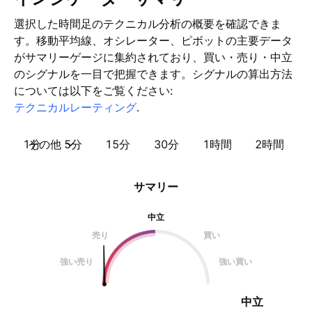
選択した時間足のテクニカル分析の概要を確認できま
す。移動平均線、オシレーター、ピボットの主要データ
がサマリーゲージに集約されており、買い・売り・中立
のシグナルを一目で把握できます。シグナルの算出方法
については以下をご覧ください:
テクニカルレーティング
.
1分
その他
5分
15分
30分
1時間
2時間
サマリー
中立
売り
買い
強い売り
強い買い
中立