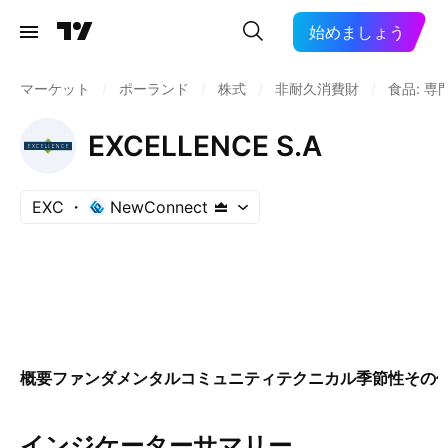
始めましょう
マーケット
/
ポーランド
/
株式
/
非耐久消費財
/
食品: 専
EXCELLENCE S.A
EXC
NewConnect
概要
ファンダメンタル
コミュニティ
テクニカル
季節性
その
インジケーターサマリー