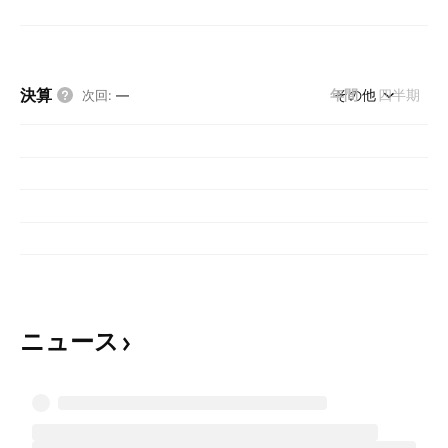
決算
年間
その他
四半期
次回
:
—
ニュース