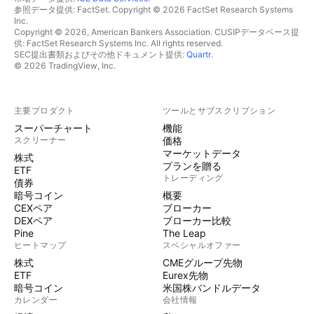
参照データ提供: FactSet. Copyright © 2026 FactSet Research Systems
Inc.
Copyright © 2026, American Bankers Association. CUSIPデータベース提
供: FactSet Research Systems Inc. All rights reserved.
SEC提出書類およびその他ドキュメント提供:
Quartr
.
© 2026 TradingView, Inc.
主要プロダクト
ツールとサブスクリプション
スーパーチャート
機能
スクリーナー
価格
マーケットデータ
株式
プランを贈る
ETF
トレーディング
債券
暗号コイン
概要
CEXペア
ブローカー
DEXペア
ブローカー比較
Pine
The Leap
ヒートマップ
スペシャルオファー
株式
CMEグループ先物
ETF
Eurex先物
暗号コイン
米国株バンドルデータ
カレンダー
会社情報