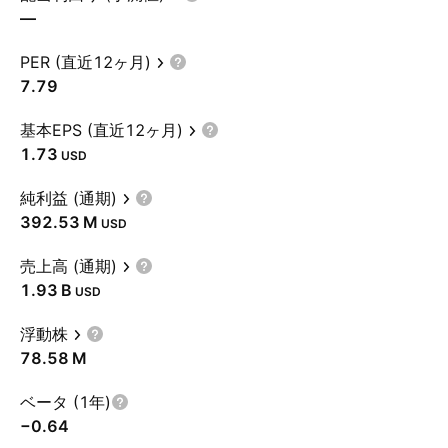
—
PER (直近12ヶ月)
7.79
基本EPS (直近12ヶ月)
1.73
USD
純利益 (通期)
‪392.53 M‬
USD
売上高 (通期)
‪1.93 B‬
USD
浮動株
‪78.58 M‬
ベータ (1年)
−0.64