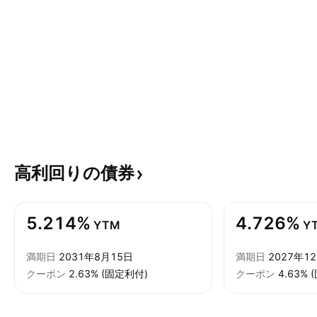
高利回りの債券
5.214%
4.726%
YTM
Y
満期日
2031年8月15日
満期日
2027年1
クーポン
2.63% (固定利付)
クーポン
4.63%