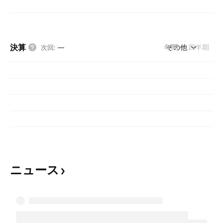
決算
年間
その他
四半期
次回
:
—
ニュース