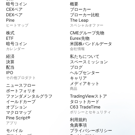
暗号コイン
概要
CEXペア
ブローカー
DEXペア
ブローカー比較
Pine
The Leap
ヒートマップ
スペシャルオファー
株式
CMEグループ先物
ETF
Eurex先物
暗号コイン
米国株バンドルデータ
カレンダー
会社情報
経済
私たちについて
決算
スペースミッション
配当
ブログ
IPO
ヘルプセンター
その他プロダクト
キャリア
メディアキット
ニュースフロー
商品
ポートフォリオ
ファンダメンタルグラフ
TradingViewストア
イールドカーブ
タロットカード
オプション
C63 TradeTime
マクロマップ
ポリシーとセキュリティ
Pine Script®
利用規約
アプリ
免責事項
モバイル
プライバシーポリシー