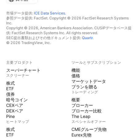
市場データ提供:
ICE Data Services
.
参照データ提供: FactSet. Copyright © 2026 FactSet Research Systems
Inc.
Copyright © 2026, American Bankers Association. CUSIPデータベース提
供: FactSet Research Systems Inc. All rights reserved.
SEC提出書類およびその他ドキュメント提供:
Quartr
.
© 2026 TradingView, Inc.
主要プロダクト
ツールとサブスクリプション
スーパーチャート
機能
スクリーナー
価格
マーケットデータ
株式
プランを贈る
ETF
トレーディング
債券
暗号コイン
概要
CEXペア
ブローカー
DEXペア
ブローカー比較
Pine
The Leap
ヒートマップ
スペシャルオファー
株式
CMEグループ先物
ETF
Eurex先物