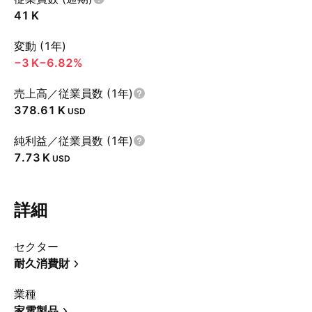
‪41 K‬
変動 (1年)
‪−3 K‬
−6.82%
売上高／従業員数 (1年)
‪378.61 K‬
USD
純利益／従業員数 (1年)
‪7.73 K‬
USD
詳細
セクター
耐久消費財
業種
家電製品