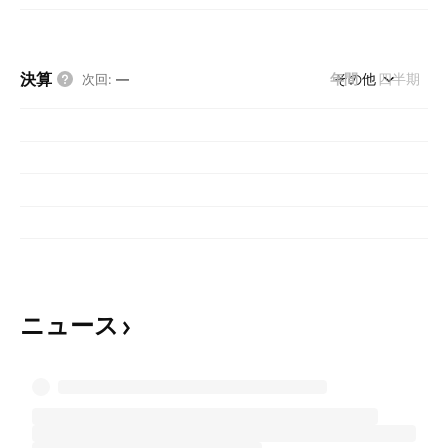
決算
年間
その他
四半期
次回
:
—
ニュース