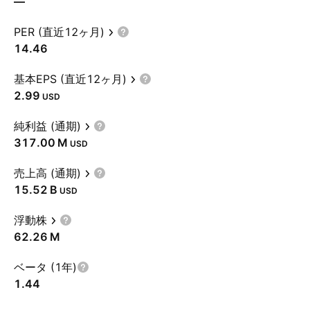
—
PER (直近12ヶ月)
14.46
基本EPS (直近12ヶ月)
2.99
USD
純利益 (通期)
‪317.00 M‬
USD
売上高 (通期)
‪15.52 B‬
USD
浮動株
‪62.26 M‬
ベータ (1年)
1.44