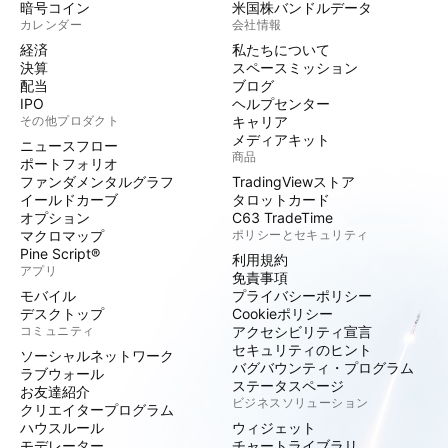
暗号コイン
米国株バンドルデータ
カレンダー
会社情報
経済
私たちについて
決算
スペースミッション
配当
ブログ
IPO
ヘルプセンター
その他プロダクト
キャリア
メディアキット
ニュースフロー
商品
ポートフォリオ
ファンダメンタルグラフ
TradingViewストア
イールドカーブ
タロットカード
オプション
C63 TradeTime
マクロマップ
ポリシーとセキュリティ
Pine Script®
利用規約
アプリ
免責事項
モバイル
プライバシーポリシー
デスクトップ
Cookieポリシー
コミュニティ
アクセシビリティ宣言
セキュリティのヒント
ソーシャルネットワーク
バグバウンティ・プログラム
ラブウォール
ステータスページ
お友達紹介
ビジネスソリューション
クリエイタープログラム
ハウスルール
ウィジェット
モデレーター
チャートライブラリ