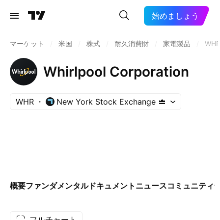
始めましょう
マーケット
/
米国
/
株式
/
耐久消費財
/
家電製品
/
WH
Whirlpool Corporation
WHR
New York Stock Exchange
概要
ファンダメンタル
ドキュメント
ニュース
コミュニティ
フルチャート