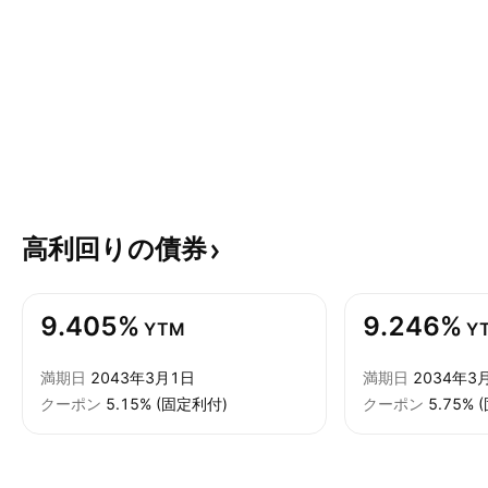
高利回りの債券
9.405%
9.246%
YTM
Y
満期日
2043年3月1日
満期日
2034年3
クーポン
5.15% (固定利付)
クーポン
5.75%