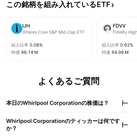
この銘柄を組み入れているETF
IJH
FDVV
iShares Core S&P Mid-Cap ETF
Fidelity Hi
組入比率
0.08%
組入比率
0.62%
時価
‪96.14 M‬
時価
‪64.98 M‬
よくあるご質問
本日の
Whirlpool Corporation
の株価は？
Whirlpool Corporation
のティッカーは何です
か？