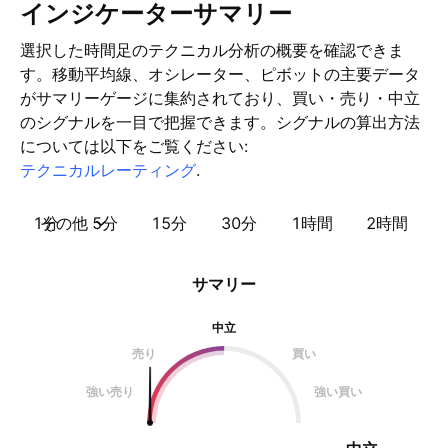
インジケーターサマリー
選択した時間足のテクニカル分析の概要を確認できま
す。移動平均線、オシレーター、ピボットの主要データ
がサマリーゲージに集約されており、買い・売り・中立
のシグナルを一目で把握できます。シグナルの算出方法
については以下をご覧ください:
テクニカルレーティング
.
1分
その他
5分
15分
30分
1時間
2時間
サマリー
中立
売り
買い
強い売り
強い買い