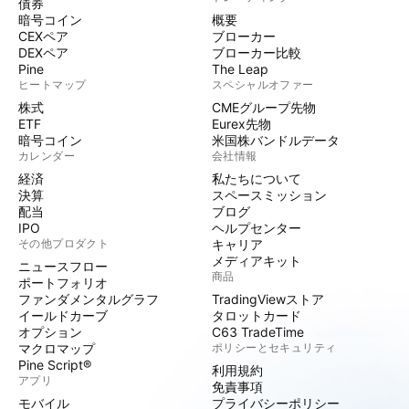
債券
暗号コイン
概要
CEXペア
ブローカー
DEXペア
ブローカー比較
Pine
The Leap
ヒートマップ
スペシャルオファー
株式
CMEグループ先物
ETF
Eurex先物
暗号コイン
米国株バンドルデータ
カレンダー
会社情報
経済
私たちについて
決算
スペースミッション
配当
ブログ
IPO
ヘルプセンター
その他プロダクト
キャリア
メディアキット
ニュースフロー
商品
ポートフォリオ
ファンダメンタルグラフ
TradingViewストア
イールドカーブ
タロットカード
オプション
C63 TradeTime
マクロマップ
ポリシーとセキュリティ
Pine Script®
利用規約
アプリ
免責事項
モバイル
プライバシーポリシー