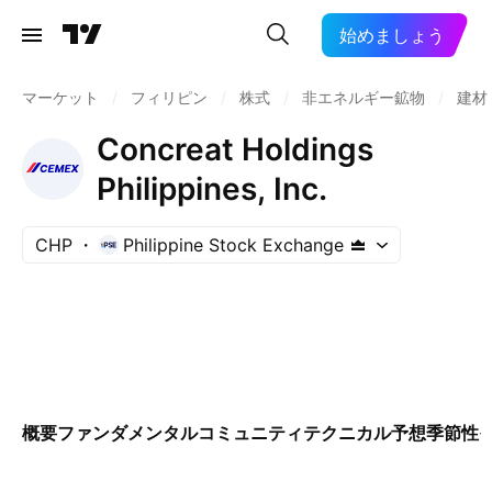
始めましょう
マーケット
/
フィリピン
/
株式
/
非エネルギー鉱物
/
建材
Concreat Holdings
Philippines, Inc.
CHP
Philippine Stock Exchange
概要
ファンダメンタル
コミュニティ
テクニカル
予想
季節性