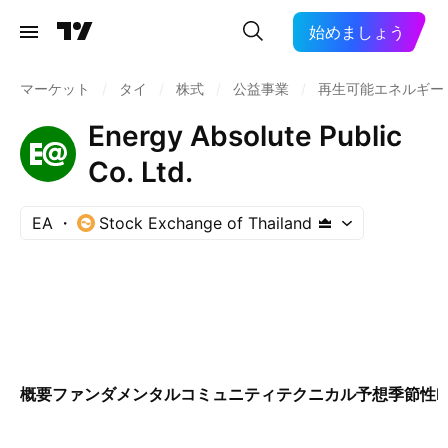
始めましょう
マーケット
/
タイ
/
株式
/
公益事業
/
再生可能エネルギー
Energy Absolute Public
Co. Ltd.
EA
Stock Exchange of Thailand
概要
ファンダメンタル
コミュニティ
テクニカル
予想
季節性
E