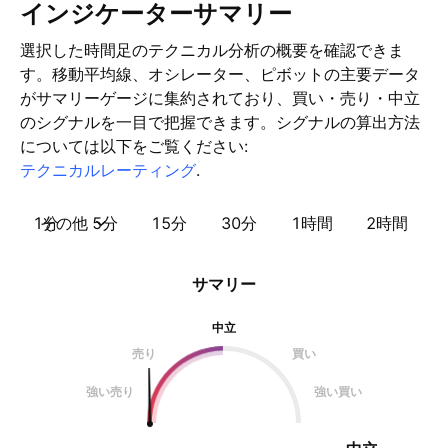
インジケーターサマリー
選択した時間足のテクニカル分析の概要を確認できま
す。移動平均線、オシレーター、ピボットの主要データ
がサマリーゲージに集約されており、買い・売り・中立
のシグナルを一目で把握できます。シグナルの算出方法
については以下をご覧ください:
テクニカルレーティング
.
1分
その他
5分
15分
30分
1時間
2時間
サマリー
中立
売り
買い
強い売り
強い買い