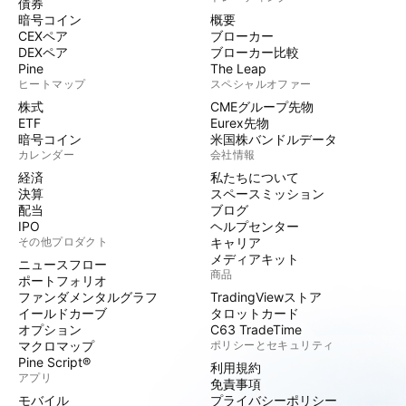
債券
暗号コイン
概要
CEXペア
ブローカー
DEXペア
ブローカー比較
Pine
The Leap
ヒートマップ
スペシャルオファー
株式
CMEグループ先物
ETF
Eurex先物
暗号コイン
米国株バンドルデータ
カレンダー
会社情報
経済
私たちについて
決算
スペースミッション
配当
ブログ
IPO
ヘルプセンター
その他プロダクト
キャリア
メディアキット
ニュースフロー
商品
ポートフォリオ
ファンダメンタルグラフ
TradingViewストア
イールドカーブ
タロットカード
オプション
C63 TradeTime
マクロマップ
ポリシーとセキュリティ
Pine Script®
利用規約
アプリ
免責事項
モバイル
プライバシーポリシー