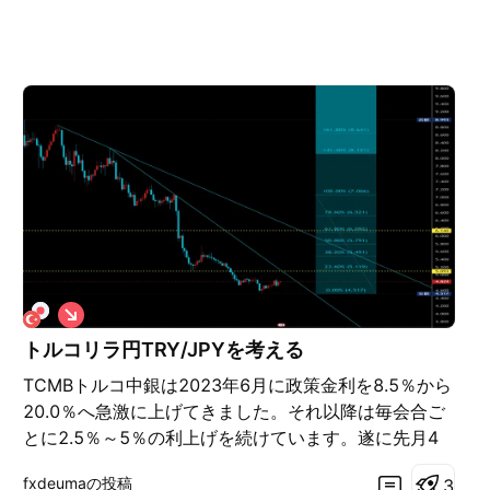
シ
ョ
トルコリラ円TRY/JPYを考える
ー
ト
TCMBトルコ中銀は2023年6月に政策金利を8.5％から
20.0％へ急激に上げてきました。それ以降は毎会合ご
とに2.5％～5％の利上げを続けています。遂に先月4
月には50.0％へ到達してしまいました。次回はいよい
fxdeumaの投稿
3
よ金利を据え置きとしてくると思われるが・・・いず