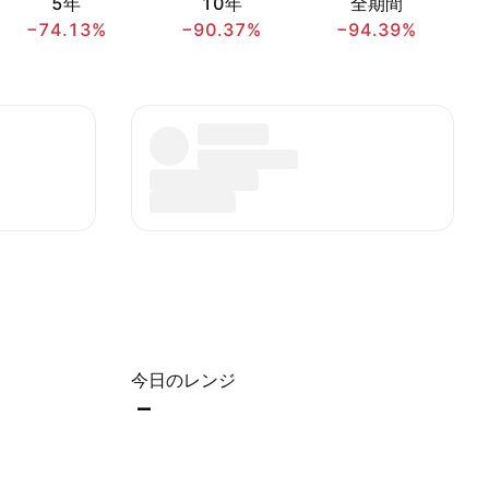
5年
10年
全期間
−74.13%
−90.37%
−94.39%
今日のレンジ
–