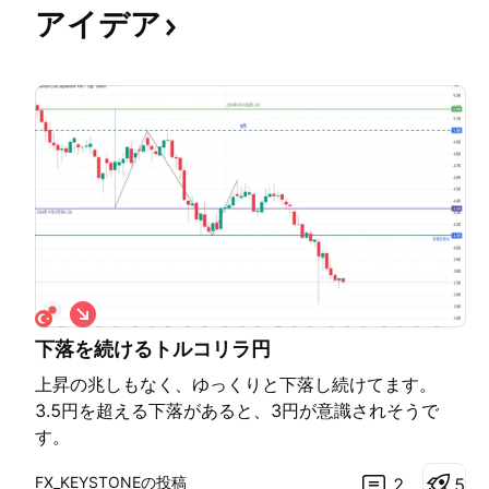
アイデア
シ
ョ
下落を続けるトルコリラ円
ー
ト
上昇の兆しもなく、ゆっくりと下落し続けてます。
3.5円を超える下落があると、3円が意識されそうで
す。
FX_KEYSTONEの投稿
2
5