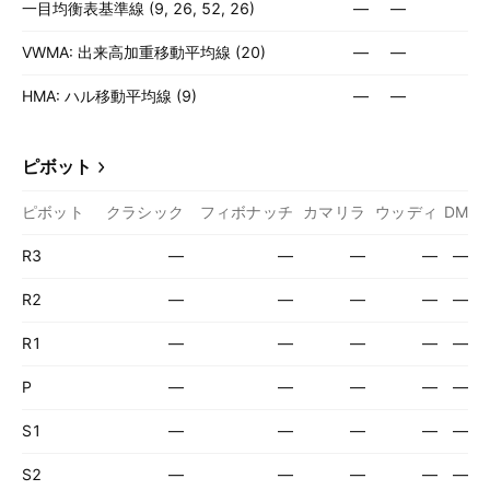
一目均衡表基準線 (9, 26, 52, 26)
—
—
VWMA: 出来高加重移動平均線 (20)
—
—
HMA: ハル移動平均線 (9)
—
—
ピボット
ピボット
クラシック
フィボナッチ
カマリラ
ウッディ
DM
R3
—
—
—
—
—
R2
—
—
—
—
—
R1
—
—
—
—
—
P
—
—
—
—
—
S1
—
—
—
—
—
S2
—
—
—
—
—