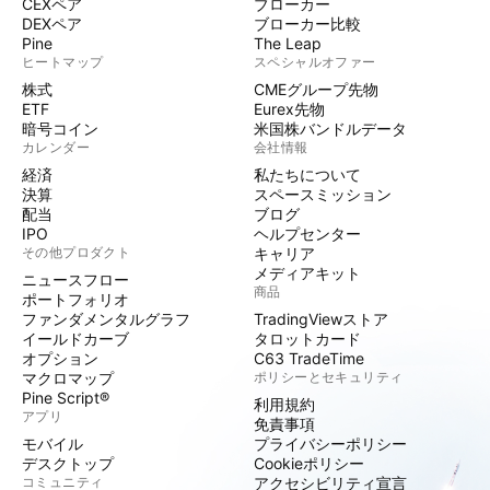
CEXペア
ブローカー
DEXペア
ブローカー比較
Pine
The Leap
ヒートマップ
スペシャルオファー
株式
CMEグループ先物
ETF
Eurex先物
暗号コイン
米国株バンドルデータ
カレンダー
会社情報
経済
私たちについて
決算
スペースミッション
配当
ブログ
IPO
ヘルプセンター
その他プロダクト
キャリア
メディアキット
ニュースフロー
商品
ポートフォリオ
ファンダメンタルグラフ
TradingViewストア
イールドカーブ
タロットカード
オプション
C63 TradeTime
マクロマップ
ポリシーとセキュリティ
Pine Script®
利用規約
アプリ
免責事項
モバイル
プライバシーポリシー
デスクトップ
Cookieポリシー
コミュニティ
アクセシビリティ宣言