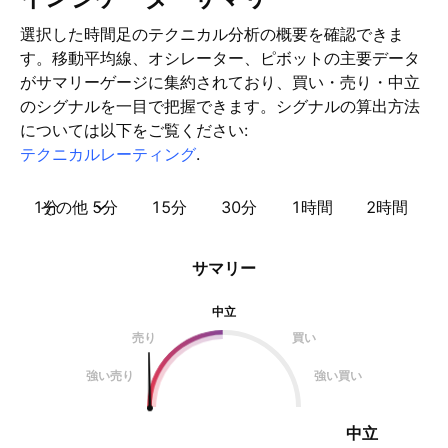
選択した時間足のテクニカル分析の概要を確認できま
す。移動平均線、オシレーター、ピボットの主要データ
がサマリーゲージに集約されており、買い・売り・中立
のシグナルを一目で把握できます。シグナルの算出方法
については以下をご覧ください:
テクニカルレーティング
.
1分
その他
5分
15分
30分
1時間
2時間
サマリー
中立
売り
買い
強い売り
強い買い
中立