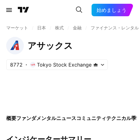
始めましょう
マーケット
/
日本
/
株式
/
金融
/
ファイナンス・レンタル
アサックス
8772
Tokyo Stock Exchange
概要
ファンダメンタル
ニュース
コミュニティ
テクニカル
季
インジケーターサマリー