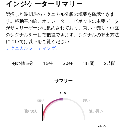
インジケーターサマリー
選択した時間足のテクニカル分析の概要を確認できま
す。移動平均線、オシレーター、ピボットの主要データ
がサマリーゲージに集約されており、買い・売り・中立
のシグナルを一目で把握できます。シグナルの算出方法
については以下をご覧ください:
テクニカルレーティング
.
1分
その他
5分
15分
30分
1時間
2時間
サマリー
中立
売り
買い
強い売り
強い買い