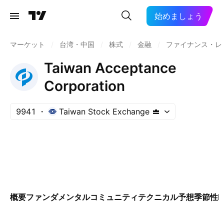
始めましょう
マーケット
/
台湾・中国
/
株式
/
金融
/
ファイナンス・レ
Taiwan Acceptance
Corporation
9941
Taiwan Stock Exchange
概要
ファンダメンタル
コミュニティ
テクニカル
予想
季節性
E