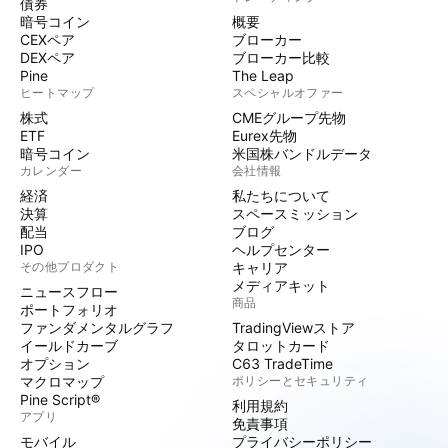
債券
暗号コイン
概要
CEXペア
ブローカー
DEXペア
ブローカー比較
Pine
The Leap
ヒートマップ
スペシャルオファー
株式
CMEグループ先物
ETF
Eurex先物
暗号コイン
米国株バンドルデータ
カレンダー
会社情報
経済
私たちについて
決算
スペースミッション
配当
ブログ
IPO
ヘルプセンター
その他プロダクト
キャリア
メディアキット
ニュースフロー
商品
ポートフォリオ
ファンダメンタルグラフ
TradingViewストア
イールドカーブ
タロットカード
オプション
C63 TradeTime
マクロマップ
ポリシーとセキュリティ
Pine Script®
利用規約
アプリ
免責事項
モバイル
プライバシーポリシー