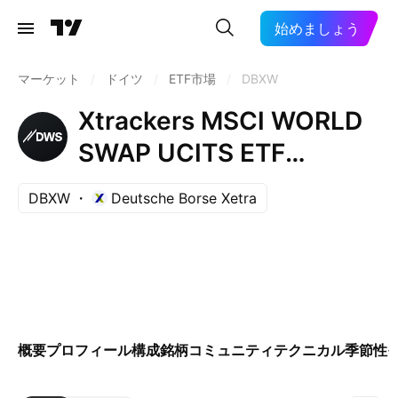
始めましょう
マーケット
/
ドイツ
/
ETF市場
/
DBXW
Xtrackers MSCI WORLD
SWAP UCITS ETF
Capitalisation 1C
DBXW
Deutsche Borse Xetra
概要
プロフィール
構成銘柄
コミュニティ
テクニカル
季節性