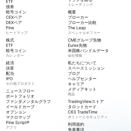
ETF
トレーディング
債券
暗号コイン
概要
CEXペア
ブローカー
DEXペア
ブローカー比較
Pine
The Leap
ヒートマップ
スペシャルオファー
株式
CMEグループ先物
ETF
Eurex先物
暗号コイン
米国株バンドルデータ
カレンダー
会社情報
経済
私たちについて
決算
スペースミッション
配当
ブログ
IPO
ヘルプセンター
その他プロダクト
キャリア
メディアキット
ニュースフロー
商品
ポートフォリオ
ファンダメンタルグラフ
TradingViewストア
イールドカーブ
タロットカード
オプション
C63 TradeTime
マクロマップ
ポリシーとセキュリティ
Pine Script®
利用規約
アプリ
免責事項