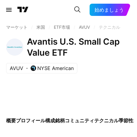
始めましょう
マーケット
/
米国
/
ETF市場
/
AVUV
/
テクニカル
Avantis U.S. Small Cap
Value ETF
AVUV
NYSE American
概要
プロフィール
構成銘柄
コミュニティ
テクニカル
季節性