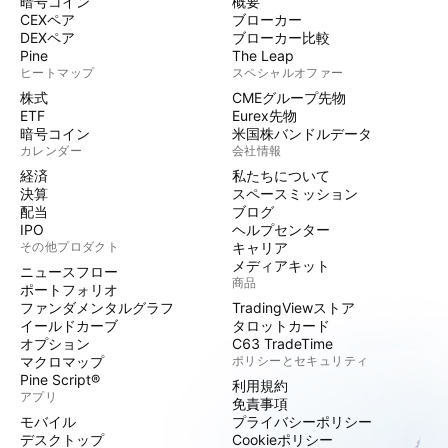
暗号コイン
概要
CEXペア
ブローカー
DEXペア
ブローカー比較
Pine
The Leap
ヒートマップ
スペシャルオファー
株式
CMEグループ先物
ETF
Eurex先物
暗号コイン
米国株バンドルデータ
カレンダー
会社情報
経済
私たちについて
決算
スペースミッション
配当
ブログ
IPO
ヘルプセンター
その他プロダクト
キャリア
メディアキット
ニュースフロー
商品
ポートフォリオ
ファンダメンタルグラフ
TradingViewストア
イールドカーブ
タロットカード
オプション
C63 TradeTime
マクロマップ
ポリシーとセキュリティ
Pine Script®
利用規約
アプリ
免責事項
モバイル
プライバシーポリシー
デスクトップ
Cookieポリシー