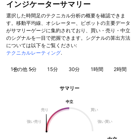
インジケーターサマリー
選択した時間足のテクニカル分析の概要を確認できま
す。移動平均線、オシレーター、ピボットの主要データ
がサマリーゲージに集約されており、買い・売り・中立
のシグナルを一目で把握できます。シグナルの算出方法
については以下をご覧ください:
テクニカルレーティング
.
1分
その他
5分
15分
30分
1時間
2時間
サマリー
中立
売り
買い
強い売り
強い買い