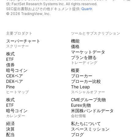
供: FactSet Research Systems Inc. All rights reserved.
SEC提出書類およびその他ドキュメント提供:
Quartr
.
© 2026 TradingView, Inc.
主要プロダクト
ツールとサブスクリプション
スーパーチャート
機能
スクリーナー
価格
マーケットデータ
株式
プランを贈る
ETF
トレーディング
債券
暗号コイン
概要
CEXペア
ブローカー
DEXペア
ブローカー比較
Pine
The Leap
ヒートマップ
スペシャルオファー
株式
CMEグループ先物
ETF
Eurex先物
暗号コイン
米国株バンドルデータ
カレンダー
会社情報
経済
私たちについて
決算
スペースミッション
配当
ブログ