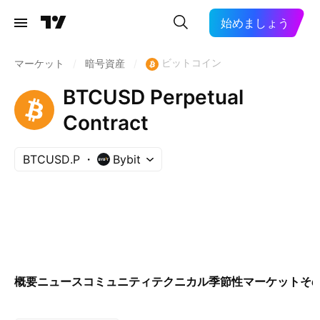
始めましょう
ビットコイン
マーケット
/
暗号資産
/
BTCUSD Perpetual
Contract
BTCUSD.P
Bybit
概要
ニュース
コミュニティ
テクニカル
季節性
マーケット
そ