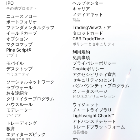
IPO
ヘルプセンター
その他プロダクト
キャリア
メディアキット
ニュースフロー
商品
ポートフォリオ
ファンダメンタルグラフ
TradingViewストア
イールドカーブ
タロットカード
オプション
C63 TradeTime
マクロマップ
ポリシーとセキュリティ
Pine Script®
利用規約
アプリ
免責事項
モバイル
プライバシーポリシー
デスクトップ
Cookieポリシー
コミュニティ
アクセシビリティ宣言
セキュリティのヒント
ソーシャルネットワーク
バグバウンティ・プログラム
ラブウォール
ステータスページ
お友達紹介
ビジネスソリューション
クリエイタープログラム
ハウスルール
ウィジェット
モデレーター
チャートライブラリ
アイデア
Lightweight Charts™
アドバンスドチャート
トレーディング
トレードプラットフォーム
教育
成長機会
エディターズピック
PINE SCRIPT
広告