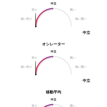
ローソク足が入ってきており、トレ
中立
持線を離れない場合
ンド転換かあるいは、調整のフェー
できます。 緑色の
売り
買い
ズにきたかもしれません。 新たに
らはBottom ->
強い売り
強い買い
できる抵抗帯やチャネルを見ながら
中立
オシレーター
中立
売り
買い
強い売り
強い買い
中立
移動平均
中立
売り
買い