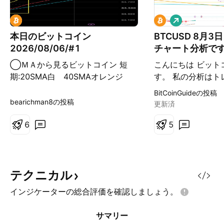
ロ
ン
本日のビットコイン
BTCUSD 8月
グ
2026/08/06/#1
チャート分析で
◯ＭＡから見るビットコイン 短
こんにちは ビット
期:20SMA白 40SMAオレンジ
す。 私の分析はト
長期:75EMA黄 200SMA赤 4本の
ューに最適化されて
BitCoinGuideの投稿
MAの並びも傾きもロング目線とな
レイボタンを押すと
bearichman8の投稿
更新済
ります。しかし、ローソク足が短期
ムの動きを確認でき
MAの内側に入ってきており、ここ
6
コインの30分チャ
5
から短期MAは下り目になる可能性
指1番区間タッチ確
が出てきました。なので、安易にロ
ション戦略 1) 62.
ングエントリーは避けた方が良さそ
タッチ確認後 6243
うです。 ◯ラインから見るビット
ジション入口区間 
テクニカル
コイン 昨日の投稿で示した水色の
時の手節街 2) 63
インジケーターの総合評価を確認しましょう。
チャネルが継続して適応しており、
ポジションターゲット
緩やかなアップトレンドが形成され
間最終ターゲットが
サマリー
ていました。しかし、チャネル内に
をタッチしなくても