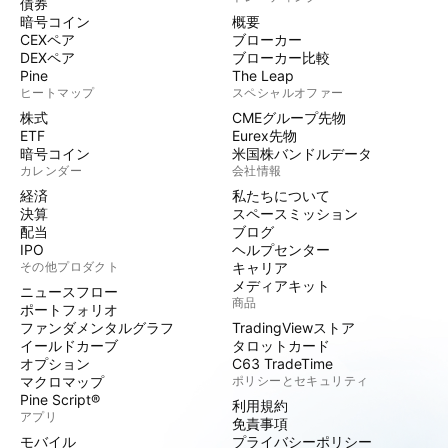
債券
暗号コイン
概要
CEXペア
ブローカー
DEXペア
ブローカー比較
Pine
The Leap
ヒートマップ
スペシャルオファー
株式
CMEグループ先物
ETF
Eurex先物
暗号コイン
米国株バンドルデータ
カレンダー
会社情報
経済
私たちについて
決算
スペースミッション
配当
ブログ
IPO
ヘルプセンター
その他プロダクト
キャリア
メディアキット
ニュースフロー
商品
ポートフォリオ
ファンダメンタルグラフ
TradingViewストア
イールドカーブ
タロットカード
オプション
C63 TradeTime
マクロマップ
ポリシーとセキュリティ
Pine Script®
利用規約
アプリ
免責事項
モバイル
プライバシーポリシー