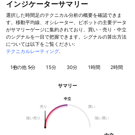
インジケーターサマリー
選択した時間足のテクニカル分析の概要を確認できま
す。移動平均線、オシレーター、ピボットの主要データ
がサマリーゲージに集約されており、買い・売り・中立
のシグナルを一目で把握できます。シグナルの算出方法
については以下をご覧ください:
テクニカルレーティング
.
1分
その他
5分
15分
30分
1時間
2時間
サマリー
中立
売り
買い
強い売り
強い買い