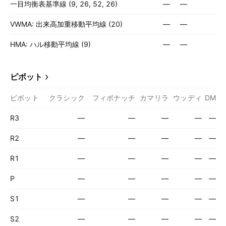
一目均衡表基準線 (9, 26, 52, 26)
—
—
VWMA: 出来高加重移動平均線 (20)
—
—
HMA: ハル移動平均線 (9)
—
—
ピボット
ピボット
クラシック
フィボナッチ
カマリラ
ウッディ
DM
R3
—
—
—
—
—
R2
—
—
—
—
—
R1
—
—
—
—
—
P
—
—
—
—
—
S1
—
—
—
—
—
S2
—
—
—
—
—