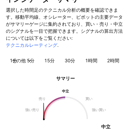
選択した時間足のテクニカル分析の概要を確認できま
す。移動平均線、オシレーター、ピボットの主要データ
がサマリーゲージに集約されており、買い・売り・中立
のシグナルを一目で把握できます。シグナルの算出方法
については以下をご覧ください:
テクニカルレーティング
.
1分
その他
5分
15分
30分
1時間
2時間
サマリー
中立
売り
買い
強い売り
強い買い
中立