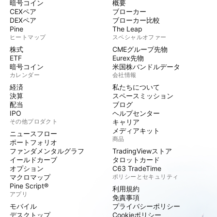
暗号コイン
概要
CEXペア
ブローカー
DEXペア
ブローカー比較
Pine
The Leap
ヒートマップ
スペシャルオファー
株式
CMEグループ先物
ETF
Eurex先物
暗号コイン
米国株バンドルデータ
カレンダー
会社情報
経済
私たちについて
決算
スペースミッション
配当
ブログ
IPO
ヘルプセンター
その他プロダクト
キャリア
メディアキット
ニュースフロー
商品
ポートフォリオ
ファンダメンタルグラフ
TradingViewストア
イールドカーブ
タロットカード
オプション
C63 TradeTime
マクロマップ
ポリシーとセキュリティ
Pine Script®
利用規約
アプリ
免責事項
モバイル
プライバシーポリシー
デスクトップ
Cookieポリシー