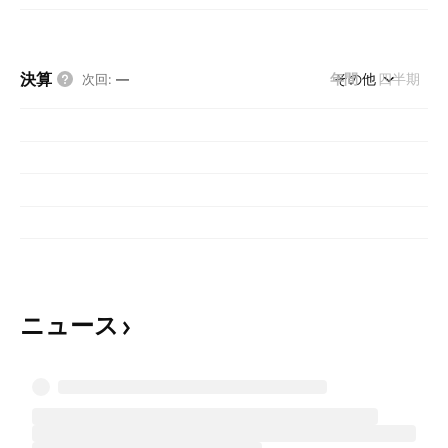
決算
年間
その他
四半期
次回
:
—
ニュース