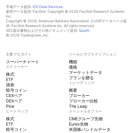
市場データ提供:
ICE Data Services
.
参照データ提供: FactSet. Copyright © 2026 FactSet Research Systems
Inc.
Copyright © 2026, American Bankers Association. CUSIPデータベース提
供: FactSet Research Systems Inc. All rights reserved.
SEC提出書類およびその他ドキュメント提供:
Quartr
.
© 2026 TradingView, Inc.
主要プロダクト
ツールとサブスクリプション
スーパーチャート
機能
スクリーナー
価格
マーケットデータ
株式
プランを贈る
ETF
トレーディング
債券
暗号コイン
概要
CEXペア
ブローカー
DEXペア
ブローカー比較
Pine
The Leap
ヒートマップ
スペシャルオファー
株式
CMEグループ先物
ETF
Eurex先物
暗号コイン
米国株バンドルデータ