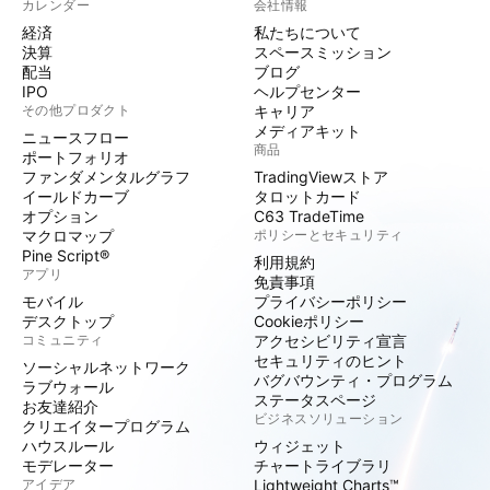
カレンダー
会社情報
経済
私たちについて
決算
スペースミッション
配当
ブログ
IPO
ヘルプセンター
その他プロダクト
キャリア
メディアキット
ニュースフロー
商品
ポートフォリオ
ファンダメンタルグラフ
TradingViewストア
イールドカーブ
タロットカード
オプション
C63 TradeTime
マクロマップ
ポリシーとセキュリティ
Pine Script®
利用規約
アプリ
免責事項
モバイル
プライバシーポリシー
デスクトップ
Cookieポリシー
コミュニティ
アクセシビリティ宣言
セキュリティのヒント
ソーシャルネットワーク
バグバウンティ・プログラム
ラブウォール
ステータスページ
お友達紹介
ビジネスソリューション
クリエイタープログラム
ハウスルール
ウィジェット
モデレーター
チャートライブラリ
アイデア
Lightweight Charts™