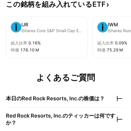
この銘柄を組み入れているETF
IJR
IWM
iShares Core S&P Small Cap ETF
iShares Rus
組入比率
0.16%
組入比率
0.09%
時価
‪176.10 M‬
時価
‪75.29 M‬
よくあるご質問
本日の
Red Rock Resorts, Inc.
の株価は？
Red Rock Resorts, Inc.
のティッカーは何です
か？