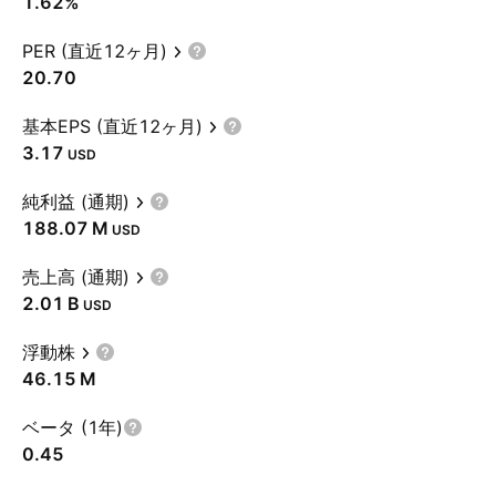
1.62%
PER (直近12ヶ月)
20.70
基本EPS (直近12ヶ月)
3.17
USD
純利益 (通期)
‪188.07 M‬
USD
売上高 (通期)
‪2.01 B‬
USD
浮動株
‪46.15 M‬
ベータ (1年)
0.45