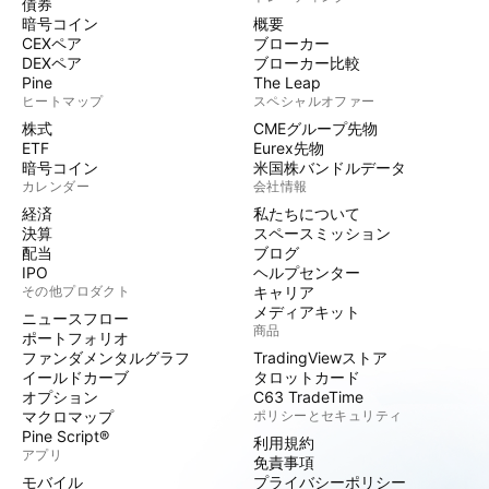
債券
暗号コイン
概要
CEXペア
ブローカー
DEXペア
ブローカー比較
Pine
The Leap
ヒートマップ
スペシャルオファー
株式
CMEグループ先物
ETF
Eurex先物
暗号コイン
米国株バンドルデータ
カレンダー
会社情報
経済
私たちについて
決算
スペースミッション
配当
ブログ
IPO
ヘルプセンター
その他プロダクト
キャリア
メディアキット
ニュースフロー
商品
ポートフォリオ
ファンダメンタルグラフ
TradingViewストア
イールドカーブ
タロットカード
オプション
C63 TradeTime
マクロマップ
ポリシーとセキュリティ
Pine Script®
利用規約
アプリ
免責事項
モバイル
プライバシーポリシー