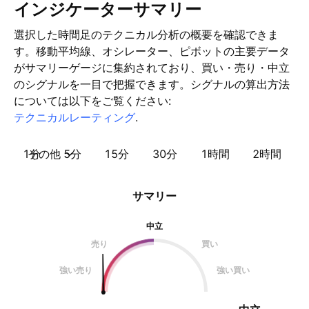
インジケーターサマリー
選択した時間足のテクニカル分析の概要を確認できま
す。移動平均線、オシレーター、ピボットの主要データ
がサマリーゲージに集約されており、買い・売り・中立
のシグナルを一目で把握できます。シグナルの算出方法
については以下をご覧ください:
テクニカルレーティング
.
1分
その他
5分
15分
30分
1時間
2時間
サマリー
中立
売り
買い
強い売り
強い買い