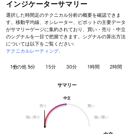
インジケーターサマリー
選択した時間足のテクニカル分析の概要を確認できま
す。移動平均線、オシレーター、ピボットの主要データ
がサマリーゲージに集約されており、買い・売り・中立
のシグナルを一目で把握できます。シグナルの算出方法
については以下をご覧ください:
テクニカルレーティング
.
1分
その他
5分
15分
30分
1時間
2時間
サマリー
中立
売り
買い
強い売り
強い買い