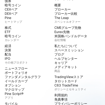
債券
暗号コイン
概要
CEXペア
ブローカー
DEXペア
ブローカー比較
Pine
The Leap
ヒートマップ
スペシャルオファー
株式
CMEグループ先物
ETF
Eurex先物
暗号コイン
米国株バンドルデータ
カレンダー
会社情報
経済
私たちについて
決算
スペースミッション
配当
ブログ
IPO
ヘルプセンター
その他プロダクト
キャリア
メディアキット
ニュースフロー
商品
ポートフォリオ
ファンダメンタルグラフ
TradingViewストア
イールドカーブ
タロットカード
オプション
C63 TradeTime
マクロマップ
ポリシーとセキュリティ
Pine Script®
利用規約
アプリ
免責事項
モバイル
プライバシーポリシー