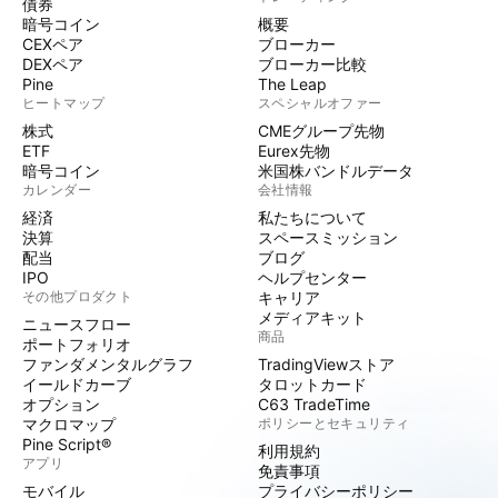
債券
暗号コイン
概要
CEXペア
ブローカー
DEXペア
ブローカー比較
Pine
The Leap
ヒートマップ
スペシャルオファー
株式
CMEグループ先物
ETF
Eurex先物
暗号コイン
米国株バンドルデータ
カレンダー
会社情報
経済
私たちについて
決算
スペースミッション
配当
ブログ
IPO
ヘルプセンター
その他プロダクト
キャリア
メディアキット
ニュースフロー
商品
ポートフォリオ
ファンダメンタルグラフ
TradingViewストア
イールドカーブ
タロットカード
オプション
C63 TradeTime
マクロマップ
ポリシーとセキュリティ
Pine Script®
利用規約
アプリ
免責事項
モバイル
プライバシーポリシー