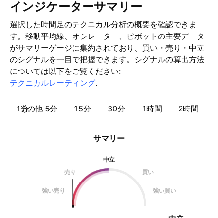
インジケーターサマリー
選択した時間足のテクニカル分析の概要を確認できま
す。移動平均線、オシレーター、ピボットの主要データ
がサマリーゲージに集約されており、買い・売り・中立
のシグナルを一目で把握できます。シグナルの算出方法
については以下をご覧ください:
テクニカルレーティング
.
1分
その他
5分
15分
30分
1時間
2時間
サマリー
中立
売り
買い
強い売り
強い買い