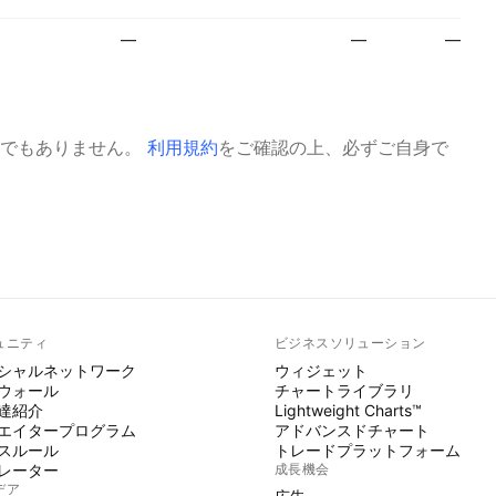
—
—
—
でもありません。
利用規約
をご確認の上、必ずご自身で
ュニティ
ビジネスソリューション
シャルネットワーク
ウィジェット
ウォール
チャートライブラリ
達紹介
Lightweight Charts™
エイタープログラム
アドバンスドチャート
スルール
トレードプラットフォーム
レーター
成長機会
デア