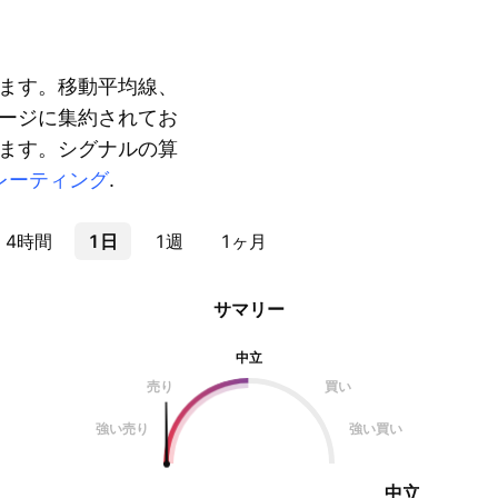
ます。移動平均線、
ージに集約されてお
ます。シグナルの算
レーティング
.
4時間
1日
1週
1ヶ月
サマリー
中立
売り
買い
強い売り
強い買い
中立