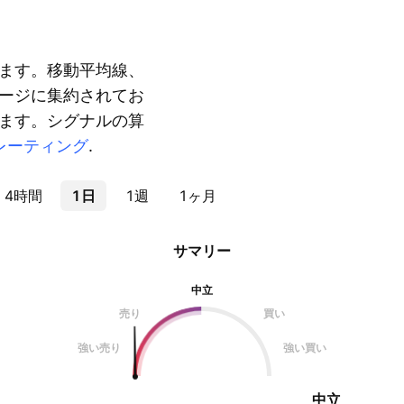
ます。移動平均線、
ージに集約されてお
ます。シグナルの算
レーティング
.
4時間
1日
1週
1ヶ月
サマリー
中立
売り
買い
強い売り
強い買い
中立