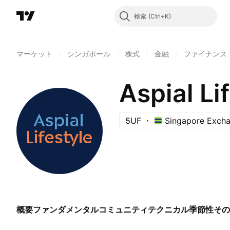
検索
マーケット
/
シンガポール
/
株式
/
金融
/
ファイナンス
Aspial Li
5UF
Singapore Exch
概要
ファンダメンタル
コミュニティ
テクニカル
季節性
その