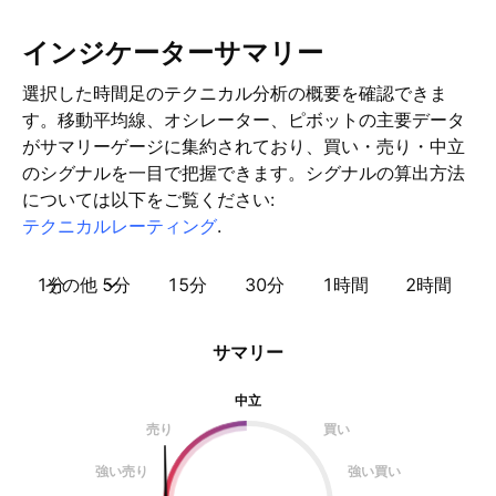
インジケーターサマリー
選択した時間足のテクニカル分析の概要を確認できま
す。移動平均線、オシレーター、ピボットの主要データ
がサマリーゲージに集約されており、買い・売り・中立
のシグナルを一目で把握できます。シグナルの算出方法
については以下をご覧ください:
テクニカルレーティング
.
1分
その他
5分
15分
30分
1時間
2時間
サマリー
中立
売り
買い
強い売り
強い買い