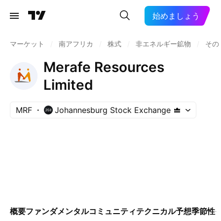
始めましょう
マーケット
/
南アフリカ
/
株式
/
非エネルギー鉱物
/
その
Merafe Resources
Limited
MRF
Johannesburg Stock Exchange
概要
ファンダメンタル
コミュニティ
テクニカル
予想
季節性