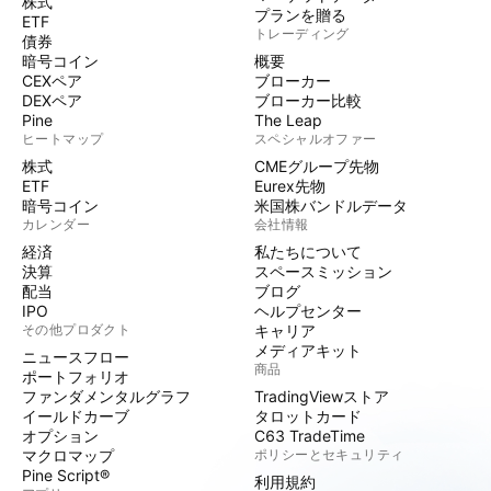
株式
プランを贈る
ETF
トレーディング
債券
暗号コイン
概要
CEXペア
ブローカー
DEXペア
ブローカー比較
Pine
The Leap
ヒートマップ
スペシャルオファー
株式
CMEグループ先物
ETF
Eurex先物
暗号コイン
米国株バンドルデータ
カレンダー
会社情報
経済
私たちについて
決算
スペースミッション
配当
ブログ
IPO
ヘルプセンター
その他プロダクト
キャリア
メディアキット
ニュースフロー
商品
ポートフォリオ
ファンダメンタルグラフ
TradingViewストア
イールドカーブ
タロットカード
オプション
C63 TradeTime
マクロマップ
ポリシーとセキュリティ
Pine Script®
利用規約