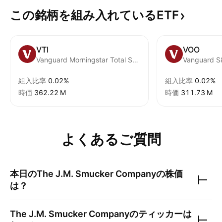
この銘柄を組み入れているETF
VTI
VOO
Vanguard Morningstar Total Stock Market ETF
Vanguard S
組入比率
0.02%
組入比率
0.02%
時価
‪362.22 M‬
時価
‪311.73 M‬
よくあるご質問
本日の
The J.M. Smucker Company
の株価
は？
The J.M. Smucker Company
のティッカーは