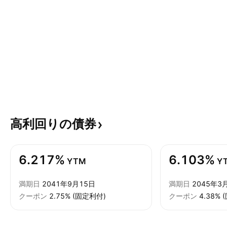
高利回りの債券
6.217%
6.103%
YTM
Y
満期日
2041年9月15日
満期日
2045年3
クーポン
2.75% (固定利付)
クーポン
4.38%