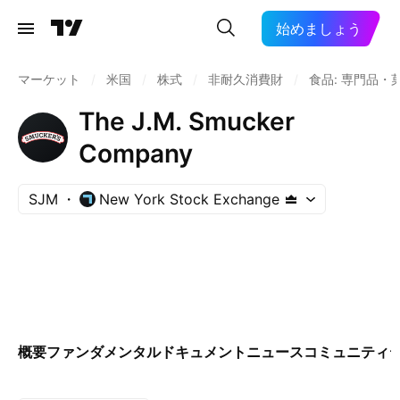
始めましょう
マーケット
/
米国
/
株式
/
非耐久消費財
/
食品: 専門品・
The J.M. Smucker
Company
SJM
New York Stock Exchange
概要
ファンダメンタル
ドキュメント
ニュース
コミュニティ