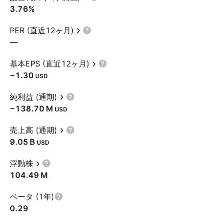
3.76%
PER (直近12ヶ月)
—
基本EPS (直近12ヶ月)
−1.30
USD
純利益 (通期)
‪−138.70 M‬
USD
売上高 (通期)
‪9.05 B‬
USD
浮動株
‪104.49 M‬
ベータ (1年)
0.29