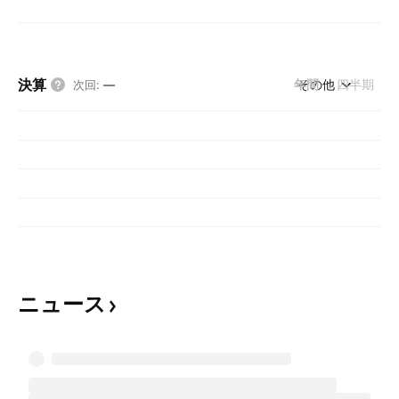
決算
年間
その他
四半期
次回
:
—
ニュース