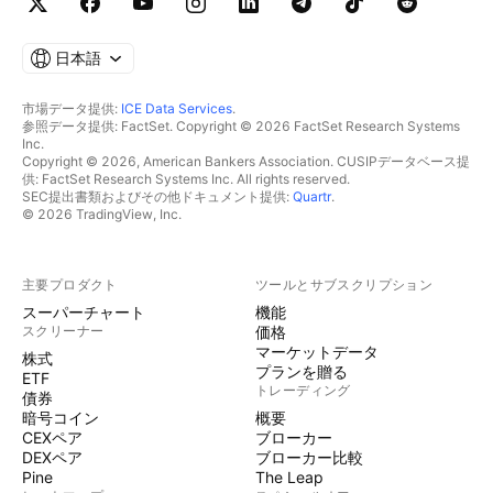
日本語
市場データ提供:
ICE Data Services
.
参照データ提供: FactSet. Copyright © 2026 FactSet Research Systems
Inc.
Copyright © 2026, American Bankers Association. CUSIPデータベース提
供: FactSet Research Systems Inc. All rights reserved.
SEC提出書類およびその他ドキュメント提供:
Quartr
.
© 2026 TradingView, Inc.
主要プロダクト
ツールとサブスクリプション
スーパーチャート
機能
スクリーナー
価格
マーケットデータ
株式
プランを贈る
ETF
トレーディング
債券
暗号コイン
概要
CEXペア
ブローカー
DEXペア
ブローカー比較
Pine
The Leap