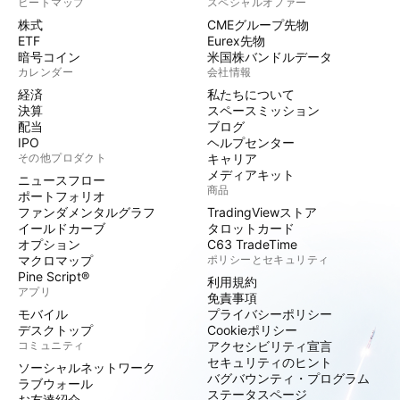
ヒートマップ
スペシャルオファー
株式
CMEグループ先物
ETF
Eurex先物
暗号コイン
米国株バンドルデータ
カレンダー
会社情報
経済
私たちについて
決算
スペースミッション
配当
ブログ
IPO
ヘルプセンター
その他プロダクト
キャリア
メディアキット
ニュースフロー
商品
ポートフォリオ
ファンダメンタルグラフ
TradingViewストア
イールドカーブ
タロットカード
オプション
C63 TradeTime
マクロマップ
ポリシーとセキュリティ
Pine Script®
利用規約
アプリ
免責事項
モバイル
プライバシーポリシー
デスクトップ
Cookieポリシー
コミュニティ
アクセシビリティ宣言
セキュリティのヒント
ソーシャルネットワーク
バグバウンティ・プログラム
ラブウォール
ステータスページ
お友達紹介