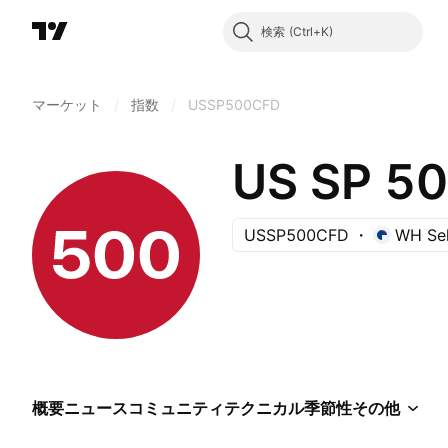
検索
マーケット
/
指数
/
USSP500CFD
US SP 5
USSP500CFD
WH Sel
概要
ニュース
コミュニティ
テクニカル
季節性
その他