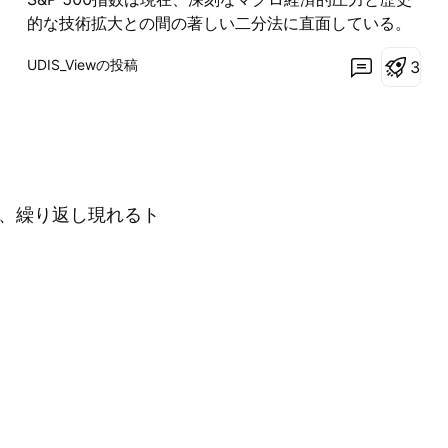
的な技術拡大との間の著しい二分法に直面している。
2026年3月のイランによるホルムズ海峡封鎖という地
UDIS_Viewの投稿
3
政学的ショックは、世界規模で大規模なサプライチェ
ーンの混乱を引き起こし、ブレント原油価格を1バレル
120ドル以上に押し上げ、複数の業界で急激なスタグ
フレーションのリスクを高めた。このエネルギー危機
は米国のインフレ率を3年ぶりの高水準となる4.2%に
押し上げ、連邦準備制度理事会（FRB）に高水準の政
、繰り返し現れるト
策金利の維持を余儀なくさせた。その結果、借入コス
トが急増し、米10年債利回りは4.44%に上昇した。
S&P 500指数は7,430付近の歴史的高水準