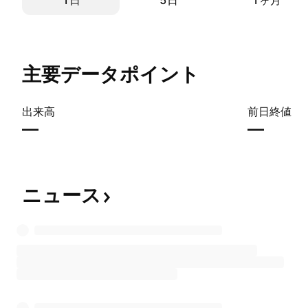
1日
5日
1ヶ月
主要データポイント
出来高
前日終値
—
—
ニュース