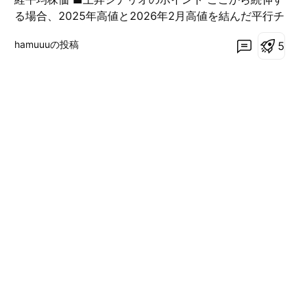
る場合、2025年高値と2026年2月高値を結んだ平行チ
ャネル上限と重なる 63,000円付近が次の主要ターゲ
hamuuuの投稿
5
ットとして意識されやすい ただし、現在は最高値圏に
位置しているため、「天井を取りたいショート勢の攻
勢」→「ボラティリティ急拡大」 という流れが発生し
やすい点は、上昇シナリオでも必ず織り込んでおきた
い ■下落シナリオの分岐ポイント ① 56,500円付近
（浅めの押し） この水準以上で反発する場合、 ・上昇
トレンドの構造は全く崩れない ・“通常の押し目”とし
て処理される ため、トレン