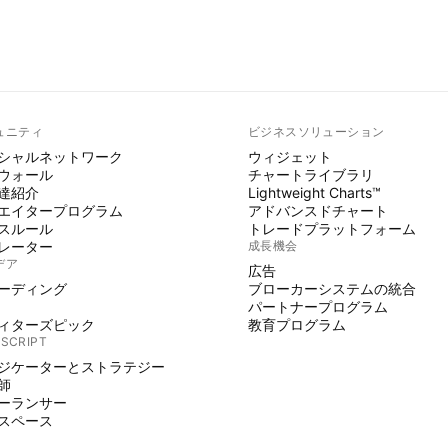
ュニティ
ビジネスソリューション
シャルネットワーク
ウィジェット
ウォール
チャートライブラリ
達紹介
Lightweight Charts™
エイタープログラム
アドバンスドチャート
スルール
トレードプラットフォーム
レーター
成長機会
デア
広告
ーディング
ブローカーシステムの統合
パートナープログラム
ィターズピック
教育プログラム
 SCRIPT
ジケーターとストラテジー
師
ーランサー
スペース