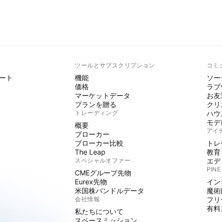
ト
ツールとサブスクリプション
コミ
ート
機能
ソー
価格
ラブ
マーケットデータ
お友
プランを贈る
クリ
トレーディング
ハウ
モデ
概要
アイ
ブローカー
ブローカー比較
トレ
The Leap
教育
スペシャルオファー
エデ
PINE
CMEグループ先物
Eurex先物
イン
米国株バンドルデータ
魔術
会社情報
フリ
有料
私たちについて
スペースミッション