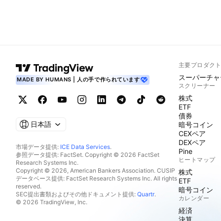
主要プロダク
スーパーチャ
MADE BY HUMANS | 人の手で作られています
スクリーナー
株式
ETF
債券
日本語
暗号コイン
CEXペア
DEXペア
市場データ提供:
ICE Data Services
.
Pine
参照データ提供: FactSet. Copyright © 2026 FactSet
ヒートマップ
Research Systems Inc.
Copyright © 2026, American Bankers Association. CUSIP
株式
データベース提供: FactSet Research Systems Inc. All rights
ETF
reserved.
暗号コイン
SEC提出書類およびその他ドキュメント提供:
Quartr
.
カレンダー
© 2026 TradingView, Inc.
経済
決算