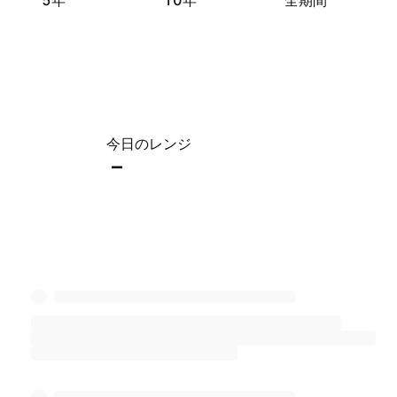
5年
10年
全期間
今日のレンジ
–