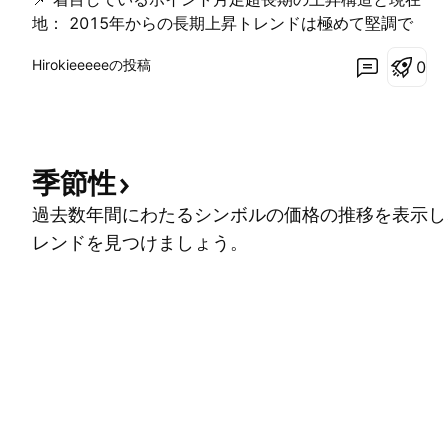
地： 2015年からの長期上昇トレンドは極めて堅調で
す。 長期移動平均線が強い下支えとなっており、過去
Hirokieeeeeの投稿
0
最高値圏（7,600ポイント台手前）から7,480ポイント
台での推移（現在地7,489.72）と、大局的な強気構造
を完全に維持しています。 ​月足オシレーターの挙動：
上部のモメンタム指標は高値圏で横ばいとなり過熱感
の一服を示唆。 RCIは高値圏から中立圏へ移行しつつ
季節性
あり、売られすぎには程遠いものの、短期的な押し目
過去数年間にわたるシンボルの価格の推移を表示し
調整シグナルを形成しています。 ​ファンダメンタルズ
の背景： Amazonなど主要ハイテク（Magnificent
レンドを見つけましょう。
7）