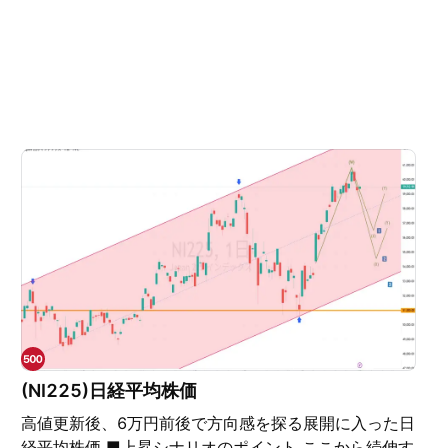
(NI225)日経平均株価
高値更新後、6万円前後で方向感を探る展開に入った日
経平均株価 ■上昇シナリオのポイント ここから続伸す