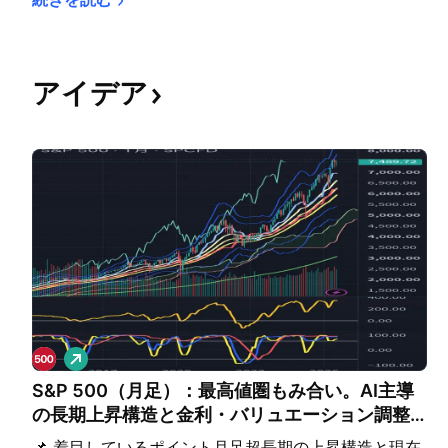
アイデア
ロ
ン
S&P 500（月足）：最高値圏もみ合い。AI主導
グ
の長期上昇構造と金利・バリュエーション調整
の行方
​📌 着目しているポイント ​月足超長期の上昇構造と現在