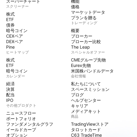
スーパーチャート
機能
スクリーナー
価格
マーケットデータ
株式
プランを贈る
ETF
トレーディング
債券
暗号コイン
概要
CEXペア
ブローカー
DEXペア
ブローカー比較
Pine
The Leap
ヒートマップ
スペシャルオファー
株式
CMEグループ先物
ETF
Eurex先物
暗号コイン
米国株バンドルデータ
カレンダー
会社情報
経済
私たちについて
決算
スペースミッション
配当
ブログ
IPO
ヘルプセンター
その他プロダクト
キャリア
メディアキット
ニュースフロー
商品
ポートフォリオ
ファンダメンタルグラフ
TradingViewストア
イールドカーブ
タロットカード
オプション
C63 TradeTime