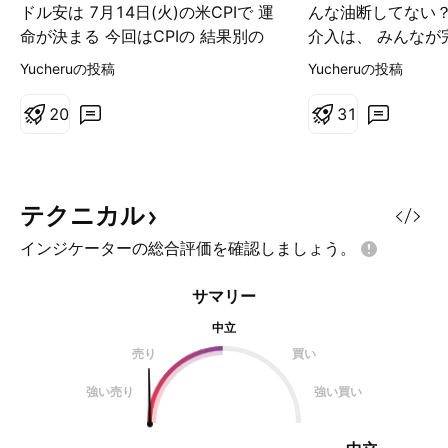
ドル安は 7月14日(火)の米CPIで 運
んな油断してない？
命が決まる 今回はCPIの 結果別の
介入は、 みんなが
シナリオをまとめる まず前提とし
いる、 その瞬間に
Yucheruの投稿
Yucheruの投稿
て 今回のCPIは 原油価格下落を反
んだわ 今回は改め
映して 総合指数は低い予想値とな
強い警戒を呼びかけ
2
0
3
1
ってる ———————— ＜シナリ
相場状況を ドル単
オ①＞ 総合もコアも予想を下回る
す、 ドルインデッ
これが最も強いドル売り材料 総合
る ドルは長期間続
指数だけではなく、 コア指数まで
レベルのレンジを
テクニカル
予想を下回れば エネルギー価格の
(チャートの緑ボッ
インジケーターの総合評価を確認しましょう。
一時的な低下だけではなく、 アメ
なレンジブレイクの
リカのインフレそのものが 落ち着
たファンダメンタル
サマリー
いてきたと判断される 利上げ確率
イズでタカ派だった
が低下 →米金利低下 →ドル売り ド
新しく就任した、 
中立
ル円も大きく下落しやすいので こ
シュFRB議長が 
売り
買い
の場合は先週解説した、 「CPI便乗
強い姿勢を打ち出し
強い売り
強い買い
ットでも FOMC