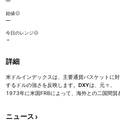
—
始値
—
今日のレンジ
–
詳細
米ドルインデックスは、主要通貨バスケットに対
するドルの強さを反映します。
DXY
は、元々、
1973年に米国FRBによって、海外との二国間貿易
詳
取引に対しグローバル通貨に対する米ドル加重平
均価値を提供するために開発されたものです。米
ニュース
ドルインデックスは、他の通貨と比較して米ドル
が「強さ」(価値)を得ると上昇します。以下の6つ