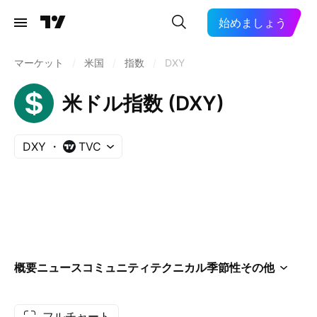
始めましょう
マーケット
/
米国
/
指数
/
DXY
米ドル指数 (DXY)
DXY
TVC
概要
ニュース
コミュニティ
テクニカル
季節性
その他
フルチャート