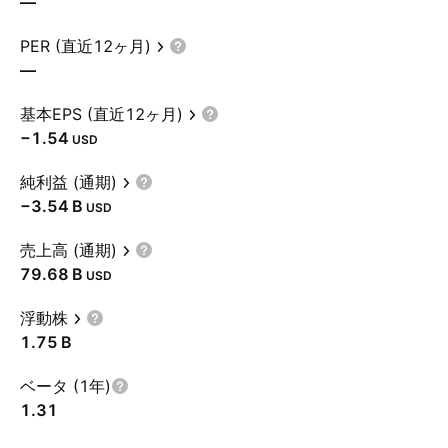
—
PER (直近12ヶ月)
—
基本EPS (直近12ヶ月)
−1.54
USD
純利益 (通期)
‪−3.54 B‬
USD
売上高 (通期)
‪79.68 B‬
USD
浮動株
‪1.75 B‬
ベータ (1年)
1.31