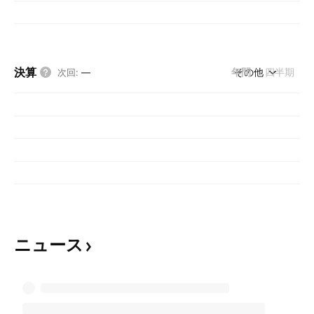
決算
年間
その他
四半期
次回
:
—
ニュース