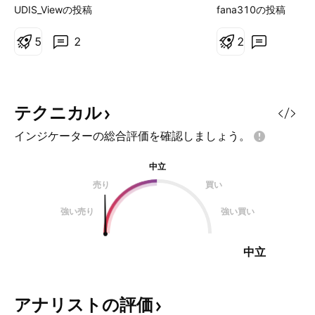
年7月30日、ロシアのカムチャツカ
UDIS_Viewの投稿
fana310の投稿
半島沖で発生したマグニチュード
8.8の強力な地震により、太平洋沿
5
2
2
岸地域に津波警報が発令されまし
た。この地震を受け、日産は従業員
の安全を最優先し、日本国内の複数
の工場で操業を一時停止しました。
テクニカル
この措置は必要不可欠でしたが、グ
インジケーターの総合評価を確認しましょう。
ローバルなサプライチェーンや製造
体制の脆弱性を浮き彫りにし、生産
中立
目標や納期スケジュールに影響を及
売り
買い
ぼす可能性があります。一方で、日
産は経済、地政学、技術の各分野で
強い売り
強い買い
生じる広範な課題にも直面していま
す。 自然災害以外にも、日産は財
中立
務面および市場シェア
アナリストの評価