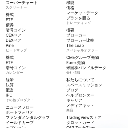
スーパーチャート
機能
スクリーナー
価格
マーケットデータ
株式
プランを贈る
ETF
トレーディング
債券
暗号コイン
概要
CEXペア
ブローカー
DEXペア
ブローカー比較
Pine
The Leap
ヒートマップ
スペシャルオファー
株式
CMEグループ先物
ETF
Eurex先物
暗号コイン
米国株バンドルデータ
カレンダー
会社情報
経済
私たちについて
決算
スペースミッション
配当
ブログ
IPO
ヘルプセンター
その他プロダクト
キャリア
メディアキット
ニュースフロー
商品
ポートフォリオ
ファンダメンタルグラフ
TradingViewストア
イールドカーブ
タロットカード
オプション
C63 TradeTime