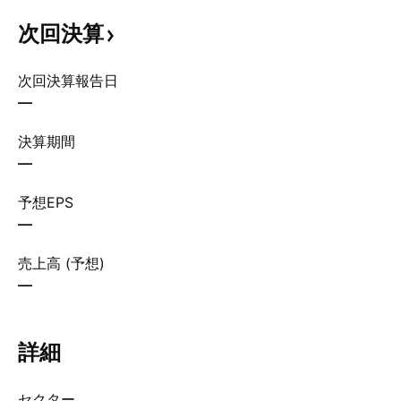
次回決算
次回決算報告日
—
決算期間
—
予想EPS
—
売上高 (予想)
—
詳細
セクター