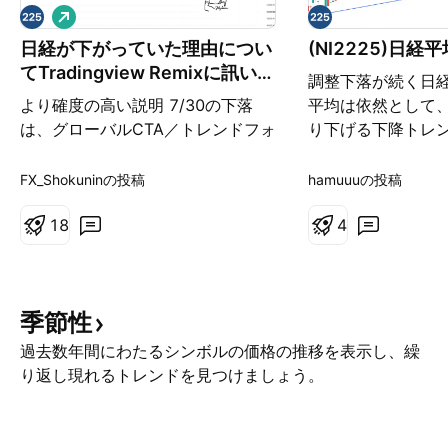
ロ
ン
日経が下がっていた理由につい
(NI2225)日経
グ
てTradingview Remixに訊いて
調整下落が続く日経
みました。
より確度の高い説明 7/30の下落
平均は依然として
は、グローバルCTA／トレンドフォ
り下げる下降トレ
ロー系ファンドのポジション調整が
移しており、中期
主因と見るのが自然です。彼らは年
力が優位な状態が続
FX_Shokuninの投稿
hamuuuの投稿
初からの日本株上昇で大きなロング
めの下落が入った
ポジションを積み上げており、
1
8
強い買い戻しが入
4
GDPショックをきっかけに系統的
方向への反発力を
なリスクパリティ調整が発動。これ
の、上位足のトレ
が「誰かが大量に売っている」よう
ほどの上昇には至っ
季節性
に見える現象を作り出しています。
ジスタンス・サポー
アブダビ委託先のヘッジ外しが一部
要レジスタンス：65
過去数年間にわたるシンボルの価格の推移を表示し、繰
寄与した可能性はありますが、下落
を“突破して定着”
り返し現れるトレンドを見つけましょう。
の主役はCTAの機械的なポジション
目線への本格転換
調整であり、アブダビ説は「補完的
は下方向優位の判
なサブストーリー」と位置付けるの
・短期サポートライン