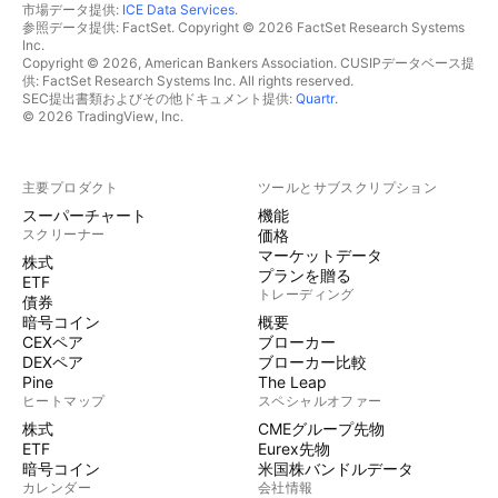
市場データ提供:
ICE Data Services
.
参照データ提供: FactSet. Copyright © 2026 FactSet Research Systems
Inc.
Copyright © 2026, American Bankers Association. CUSIPデータベース提
供: FactSet Research Systems Inc. All rights reserved.
SEC提出書類およびその他ドキュメント提供:
Quartr
.
© 2026 TradingView, Inc.
主要プロダクト
ツールとサブスクリプション
スーパーチャート
機能
スクリーナー
価格
マーケットデータ
株式
プランを贈る
ETF
トレーディング
債券
暗号コイン
概要
CEXペア
ブローカー
DEXペア
ブローカー比較
Pine
The Leap
ヒートマップ
スペシャルオファー
株式
CMEグループ先物
ETF
Eurex先物
暗号コイン
米国株バンドルデータ
カレンダー
会社情報