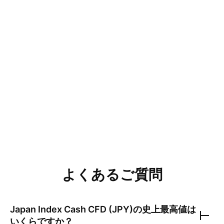
が妥当です。 結論 「アブダビの委
時間足以下ではこ
託先がヘッジを外して引き揚げてい
重要。割り込む場
る」という仮説はメカニズムとして
間違って
よくあるご質問
Japan Index Cash CFD (JPY)
の史上最高値は
いくらですか？