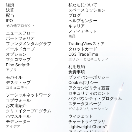
経済
私たちについて
決算
スペースミッション
配当
ブログ
IPO
ヘルプセンター
その他プロダクト
キャリア
メディアキット
ニュースフロー
商品
ポートフォリオ
ファンダメンタルグラフ
TradingViewストア
イールドカーブ
タロットカード
オプション
C63 TradeTime
マクロマップ
ポリシーとセキュリティ
Pine Script®
利用規約
アプリ
免責事項
モバイル
プライバシーポリシー
デスクトップ
Cookieポリシー
コミュニティ
アクセシビリティ宣言
セキュリティのヒント
ソーシャルネットワーク
バグバウンティ・プログラム
ラブウォール
ステータスページ
お友達紹介
ビジネスソリューション
クリエイタープログラム
ハウスルール
ウィジェット
モデレーター
チャートライブラリ
アイデア
Lightweight Charts™
アドバンスドチャート